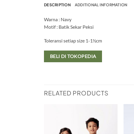
DESCRIPTION
ADDITIONAL INFORMATION
Warna : Navy
Motif : Batik Sekar Peksi
Toleransi setiap size 1-1½cm
BELI DI TOKOPEDIA
RELATED PRODUCTS
Add to
Add to
wishlist
wishlist