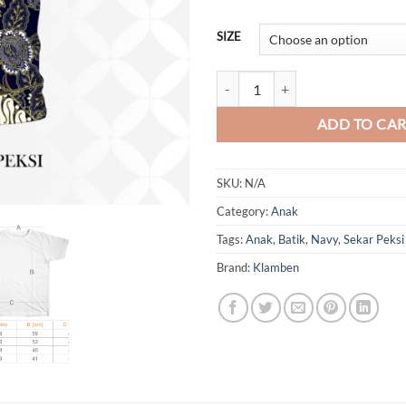
SIZE
Batik Sekar Peksi Anak quantity
ADD TO CA
SKU:
N/A
Category:
Anak
Tags:
Anak
,
Batik
,
Navy
,
Sekar Peksi
Brand:
Klamben