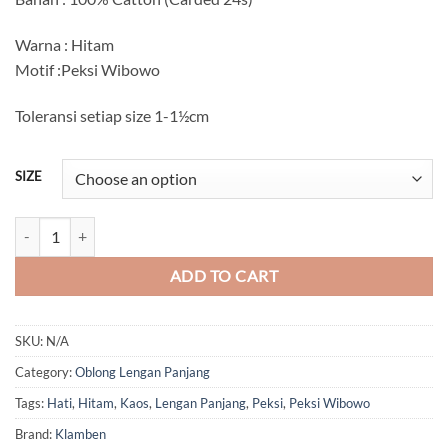
Warna : Hitam
Motif :Peksi Wibowo
Toleransi setiap size 1-1½cm
SIZE
Batik Peksi Wibowo (Lengan Panjang) quantity
ADD TO CART
SKU:
N/A
Category:
Oblong Lengan Panjang
Tags:
Hati
,
Hitam
,
Kaos
,
Lengan Panjang
,
Peksi
,
Peksi Wibowo
Brand:
Klamben