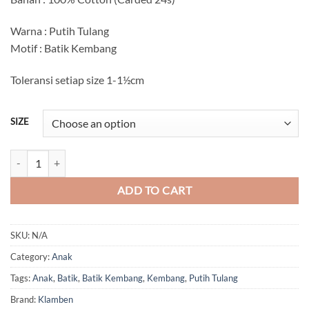
Rp58.000
through
Warna : Putih Tulang
Rp63.000
Motif : Batik Kembang
Toleransi setiap size 1-1½cm
SIZE
Batik Kembang Biru Anak quantity
ADD TO CART
SKU:
N/A
Category:
Anak
Tags:
Anak
,
Batik
,
Batik Kembang
,
Kembang
,
Putih Tulang
Brand:
Klamben