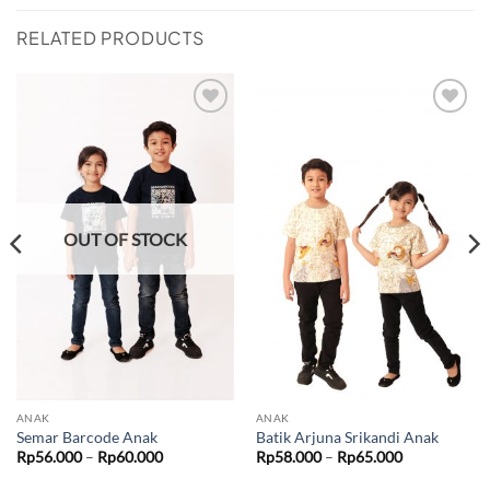
RELATED PRODUCTS
Add to
Add to
wishlist
wishlist
OUT OF STOCK
ANAK
ANAK
Semar Barcode Anak
Batik Arjuna Srikandi Anak
Price
Price
Rp
56.000
–
Rp
60.000
Rp
58.000
–
Rp
65.000
range:
range:
Rp56.000
Rp58.000