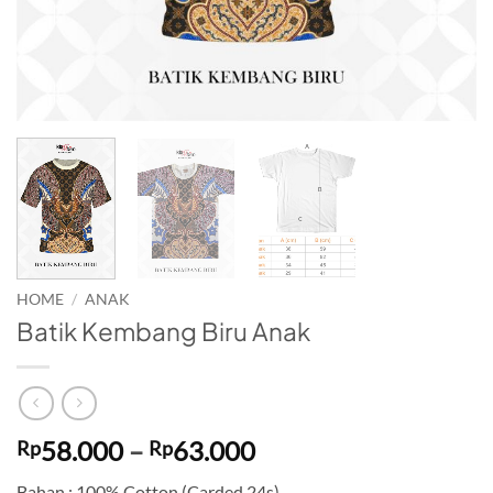
HOME
/
ANAK
Batik Kembang Biru Anak
Price
58.000
–
63.000
Rp
Rp
range:
Bahan : 100% Cotton (Carded 24s)