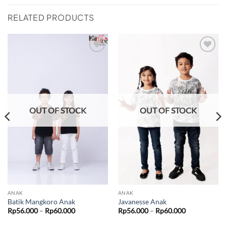
RELATED PRODUCTS
Add to
Add to
wishlist
wishlist
OUT OF STOCK
OUT OF STOCK
ANAK
ANAK
Batik Mangkoro Anak
Javanesse Anak
Price
Price
Rp
56.000
–
Rp
60.000
Rp
56.000
–
Rp
60.000
range:
range:
Rp56.000
Rp56.000