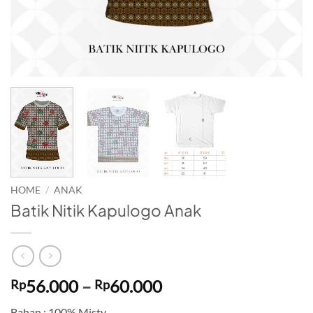
HOME
/
ANAK
Batik Nitik Kapulogo Anak
Price
56.000
–
60.000
Rp
Rp
range:
Bahan : 100% Misty