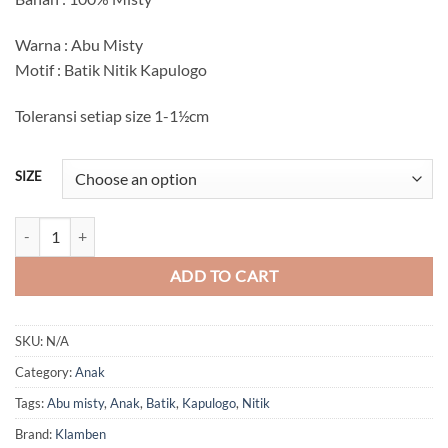
Rp56.000
through
Warna : Abu Misty
Rp60.000
Motif : Batik Nitik Kapulogo
Toleransi setiap size 1-1½cm
SIZE
Batik Nitik Kapulogo Anak quantity
ADD TO CART
SKU:
N/A
Category:
Anak
Tags:
Abu misty
,
Anak
,
Batik
,
Kapulogo
,
Nitik
Brand:
Klamben