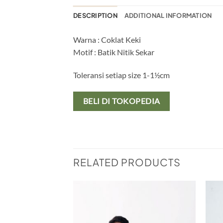
DESCRIPTION
ADDITIONAL INFORMATION
Warna : Coklat Keki
Motif : Batik Nitik Sekar
Toleransi setiap size 1-1½cm
BELI DI TOKOPEDIA
RELATED PRODUCTS
Add to
Add to
wishlist
wishlist