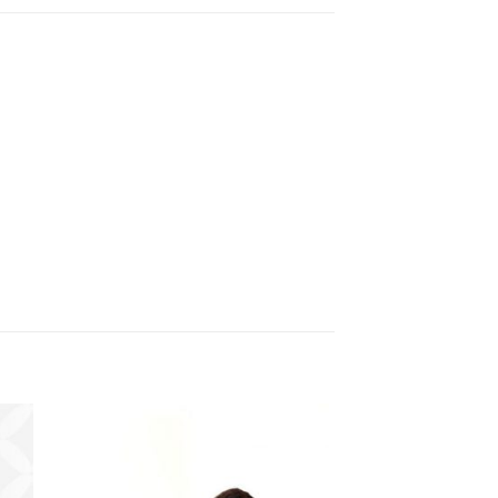
 to
Add to
list
wishlist