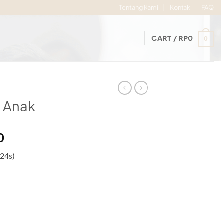
Tentang Kami
Kontak
FAQ
CART /
RP
0
0
r Anak
Price
0
range:
 24s)
Rp58.000
through
Rp63.000