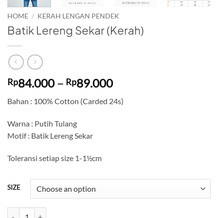
HOME
/
KERAH LENGAN PENDEK
Batik Lereng Sekar (Kerah)
Price
84.000
–
89.000
Rp
Rp
range:
Bahan : 100% Cotton (Carded 24s)
Rp84.000
through
Warna : Putih Tulang
Rp89.000
Motif : Batik Lereng Sekar
Toleransi setiap size 1-1½cm
SIZE
Batik Lereng Sekar (Kerah) quantity