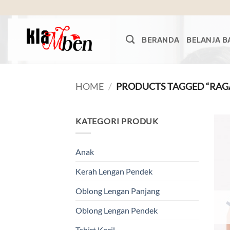
Skip
to
content
BERANDA
BELANJA B
HOME
/
PRODUCTS TAGGED “RAG
KATEGORI PRODUK
Anak
Kerah Lengan Pendek
Oblong Lengan Panjang
Oblong Lengan Pendek
Tshirt Kecil