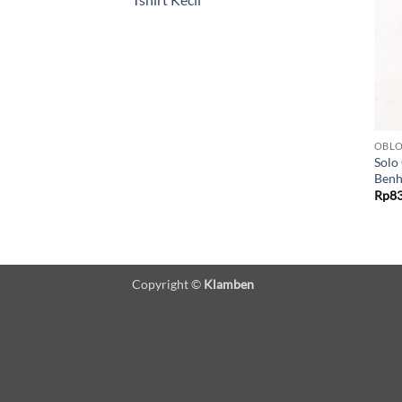
OBLO
Solo
Benh
Rp
8
Copyright ©
Klamben