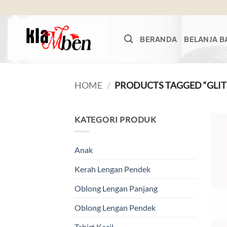
Skip
to
content
BERANDA
BELANJA B
HOME
/
PRODUCTS TAGGED “GLIT
KATEGORI PRODUK
Anak
Kerah Lengan Pendek
Oblong Lengan Panjang
Oblong Lengan Pendek
Tshirt Kecil