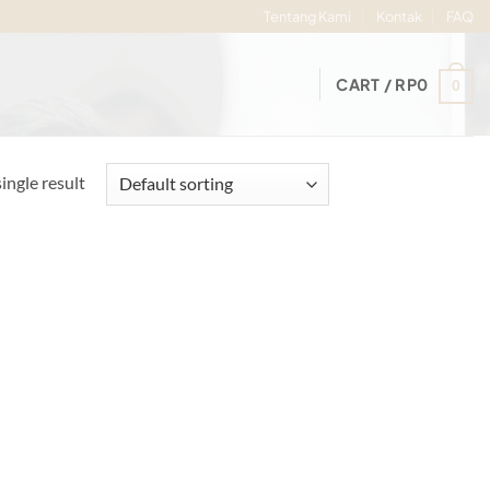
Tentang Kami
Kontak
FAQ
CART /
RP
0
0
ingle result